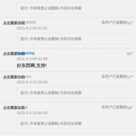
提示:
作者被禁止或删除 内容自动屏蔽
c19910926
该用户已被删除
#
点击重新加载
55
2011-5-1 20:31:01
提示:
作者被禁止或删除 内容自动屏蔽
loveaixing
#
点击重新加载
56
2011-5-3 09:41:50
好东西啊,支持!
tiantaizu
该用户已被删除
#
点击重新加载
57
2011-5-4 10:29:05
提示:
作者被禁止或删除 内容自动屏蔽
wolfpy
该用户已被删除
#
点击重新加载
58
2011-5-4 14:04:35
提示:
作者被禁止或删除 内容自动屏蔽