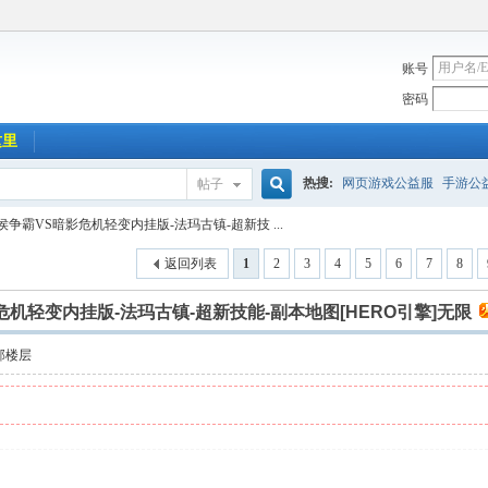
账号
密码
这里
热搜:
网页游戏公益服
手游公
帖子
搜
争霸VS暗影危机轻变内挂版-法玛古镇-超新技 ...
返回列表
1
2
3
4
5
6
7
8
索
机轻变内挂版-法玛古镇-超新技能-副本地图[HERO引擎]无限
部楼层