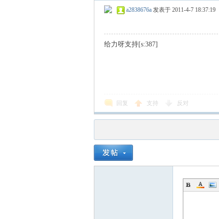
a2838676a
发表于 2011-4-7 18:37:19
给力呀支持[s:387]
回复
支持
反对