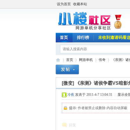
设为首页
收藏本站
首页
排行榜
未收到邀请码看
首页
网游单机
传奇
《亲测》诸侯
[微变]
《亲测》诸侯争霸VS暗影危
小
»
›
›
›
冷夜
发表于 2011-4-7 13:04:31
|
显示全
提示:
作者被禁止或删除 内容自动屏蔽
回复