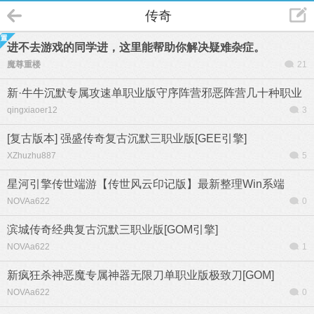
传奇
进不去游戏的同学进，这里能帮助你解决疑难杂症。
魔尊重楼
21
新·牛牛沉默专属攻速单职业版守序阵营邪恶阵营几十种职业
qingxiaoer12
3
[复古版本] 强盛传奇复古沉默三职业版[GEE引擎]
XZhuzhu887
5
星河引擎传世端游【传世风云印记版】最新整理Win系端
NOVAa622
0
滨城传奇经典复古沉默三职业版[GOM引擎]
NOVAa622
1
新疯狂杀神恶魔专属神器无限刀单职业版极致刀[GOM]
NOVAa622
0