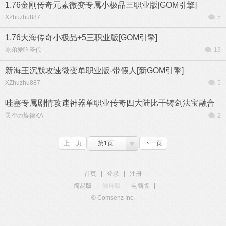
1.76金刚传奇元素微变专属小极品三职业版[GOM引擎]
XZhuzhu887
5
1.76大海传奇小极品+5三职业版[GOM引擎]
冰弟爱吃圣代
13
新海王沉默攻速微变单职业版-带假人[新GOM引擎]
XZhuzhu887
5
哇塞专属剧情攻速神器单职业传奇四大陆比干铸剑法宝融合
天空の旋律KA
2
上一页
第1页
下一页
首页
|
登录
|
注册
简易版
|
触屏版
|
电脑版
|
© Comsenz Inc.