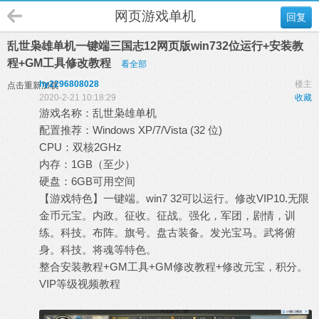
网页游戏单机
回复
乱世枭雄单机一键端三国志12网页版win732位运行+安装教
程+GM工具修改教程
看全部
hy2296808028
楼主
点击重新加载
2020-2-21 10:18:29
收藏
游戏名称：乱世枭雄单机
配置推荐：Windows XP/7/Vista (32 位)
CPU：双核2GHz
内存：1GB（至少）
硬盘：6GB可用空间
【游戏特色】一键端。win7 32可以运行。修改VIP10.无限
金币元宝。内政。征收。征战。强化，军团，剧情，训
练。科技。布阵。旗号。盘古装备。发光宝马。武将俯
身。科技。将魂等特色。
整合安装教程+GM工具+GM修改教程+修改元宝，积分。
VIP等级视频教程