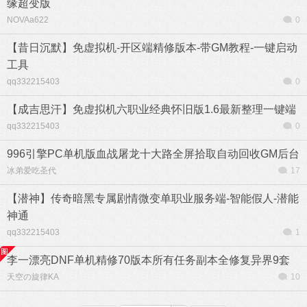
缘超变版
NOVAa622
0
【昔日沉默】免虚拟机-开区端精修版本-带GM教程-一键启动
工具
qq332215403
0
【成吉思汗】免虚拟机六职业经典怀旧版1.6最新整理一键端
qq332215403
0
996引擎PC单机版血战屠龙十大路全屏拾取自动回收GM后台
冰弟爱吃圣代
17
【潜神】传奇暗黑专属剧情微变单职业服务端-智能假人-潜能
神通
qq332215403
1
李一漂亮DNF单机精修70版本所有任务副本全修复异界9套
天空の旋律KA
10