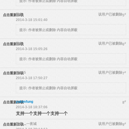
提示:
作者被禁止或删除 内容自动屏蔽
魏征
该用户已被删除
#
点击重新加载
5
2014-3-18 15:01:40
提示:
作者被禁止或删除 内容自动屏蔽
魏征
该用户已被删除
#
点击重新加载
6
2014-3-18 15:05:26
提示:
作者被禁止或删除 内容自动屏蔽
55955
该用户已被删除
#
点击重新加载
7
2014-3-18 17:50:27
提示:
作者被禁止或删除 内容自动屏蔽
yukimfung
#
点击重新加载
8
2014-3-18 18:37:06
支持一个支持一个支持一个
孤寂灬一夜城
该用户已被删除
#
点击重新加载
9