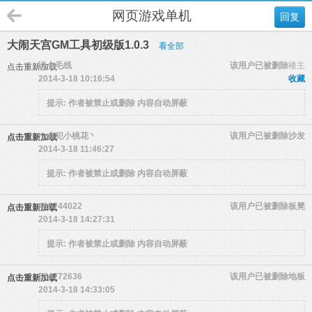
网页游戏单机
回复
大闹天宫GM工具初级版1.0.3
看全部
说个毛线
该用户已被删除
楼主
点击重新加载
2014-3-18 10:16:54
收藏
提示:
作者被禁止或删除 内容自动屏蔽
つ命犯小桃花丶
该用户已被删除
沙发
点击重新加载
2014-3-18 11:46:27
提示:
作者被禁止或删除 内容自动屏蔽
495744022
该用户已被删除
板凳
点击重新加载
2014-3-18 14:27:31
提示:
作者被禁止或删除 内容自动屏蔽
574772636
该用户已被删除
地板
点击重新加载
2014-3-18 14:33:05