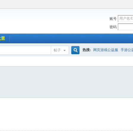
账号
密码
这里
热搜:
网页游戏公益服
手游公
帖子
搜
索