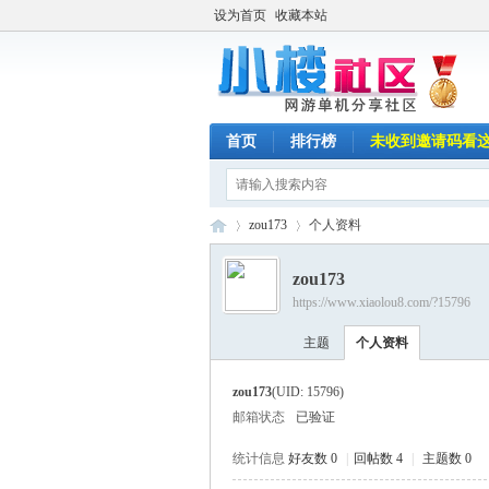
设为首页
收藏本站
首页
排行榜
未收到邀请码看
zou173
个人资料
zou173
https://www.xiaolou8.com/?15796
小
›
›
主题
个人资料
zou173
(UID: 15796)
邮箱状态
已验证
统计信息
好友数 0
|
回帖数 4
|
主题数 0