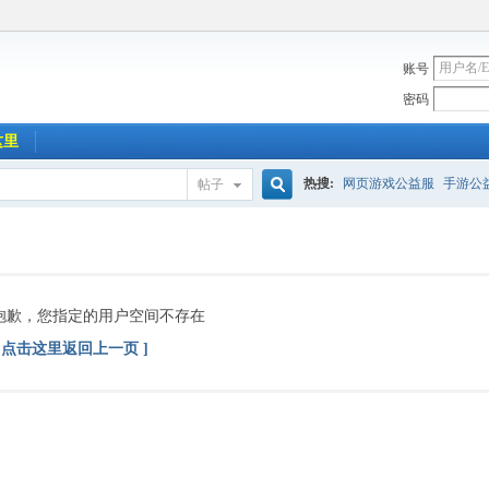
账号
密码
这里
热搜:
网页游戏公益服
手游公
帖子
搜
索
抱歉，您指定的用户空间不存在
[ 点击这里返回上一页 ]