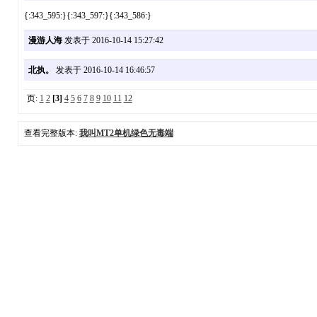
{:343_595:}{:343_597:}{:343_586:}
漫游人海
发表于 2016-10-14 15:27:42
北执。
发表于 2016-10-14 16:46:57
页:
1
2
[3]
4
5
6
7
8
9
10
11
12
查看完整版本:
我叫MT2单机绿色无毒端