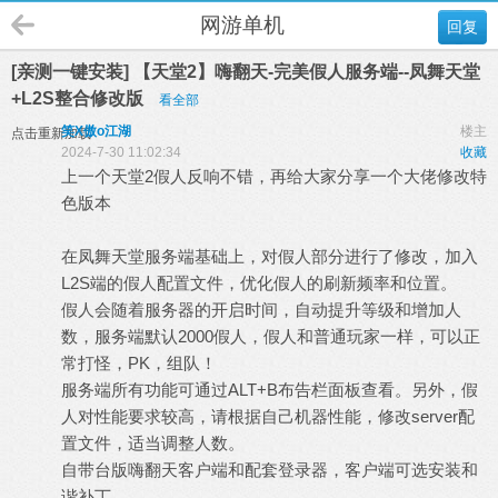
网游单机
回复
[亲测一键安装] 【天堂2】嗨翻天-完美假人服务端--凤舞天堂
+L2S整合修改版
看全部
笑X傲o江湖
楼主
点击重新加载
2024-7-30 11:02:34
收藏
上一个天堂2假人反响不错，再给大家分享一个大佬修改特
色版本
在凤舞天堂服务端基础上，对假人部分进行了修改，加入
L2S端的假人配置文件，优化假人的刷新频率和位置。
假人会随着服务器的开启时间，自动提升等级和增加人
数，服务端默认2000假人，假人和普通玩家一样，可以正
常打怪，PK，组队！
服务端所有功能可通过ALT+B布告栏面板查看。另外，假
人对性能要求较高，请根据自己机器性能，修改server配
置文件，适当调整人数。
自带台版嗨翻天客户端和配套登录器，客户端可选安装和
谐补丁。